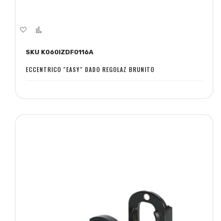
Aggiungi
Aggiungi
alla
al
SKU K060IZDF0116A
lista
confronto
desideri
ECCENTRICO "EASY" DADO REGOLAZ BRUNITO