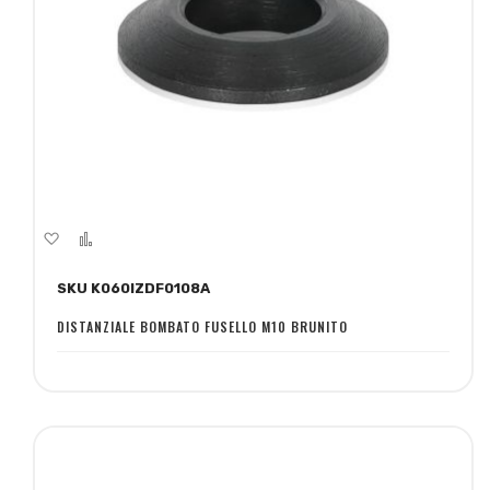
Aggiungi
Aggiungi
alla
al
SKU K060IZDF0108A
lista
confronto
desideri
DISTANZIALE BOMBATO FUSELLO M10 BRUNITO