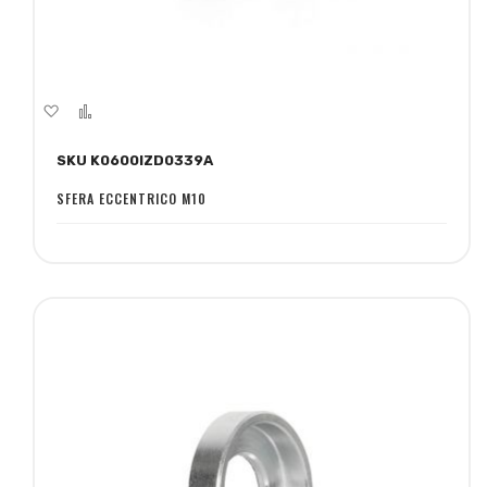
Aggiungi
Aggiungi
alla
al
SKU K0600IZD0339A
lista
confronto
desideri
SFERA ECCENTRICO M10