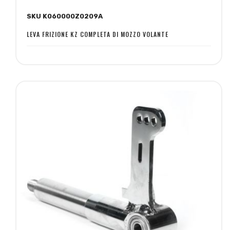
alla
al
SKU K060000Z0209A
lista
confronto
desideri
LEVA FRIZIONE KZ COMPLETA DI MOZZO VOLANTE