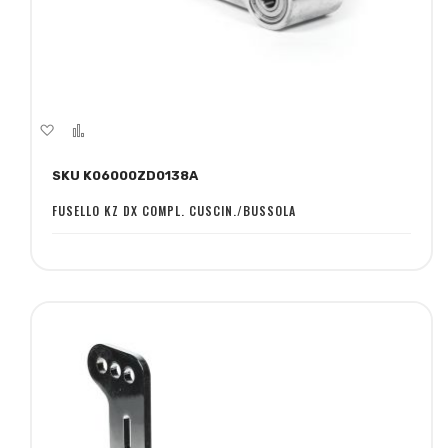
Aggiungi
Aggiungi
alla
al
SKU K06000ZD0138A
lista
confronto
desideri
FUSELLO KZ DX COMPL. CUSCIN./BUSSOLA