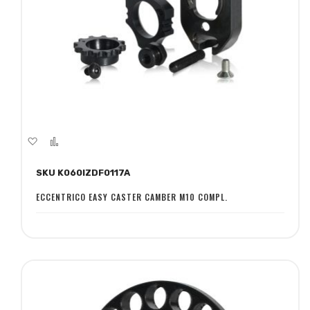
Aggiungi
Aggiungi
alla
al
SKU K060IZDF0117A
lista
confronto
desideri
ECCENTRICO EASY CASTER CAMBER M10 COMPL.