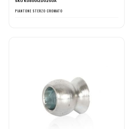
SKU K0600IZD0250A
lista
confronto
desideri
PIANTONE STERZO CROMATO