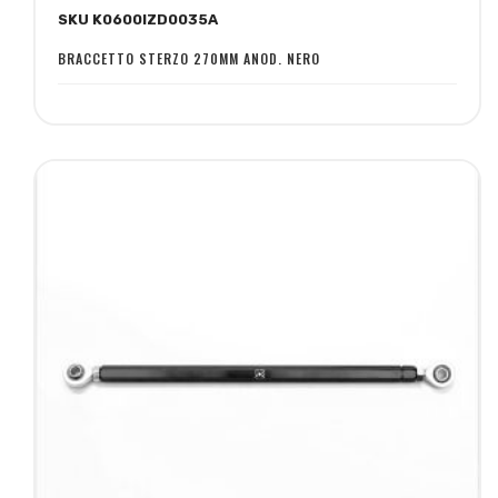
SKU K0600IZD0035A
lista
confronto
desideri
BRACCETTO STERZO 270MM ANOD. NERO