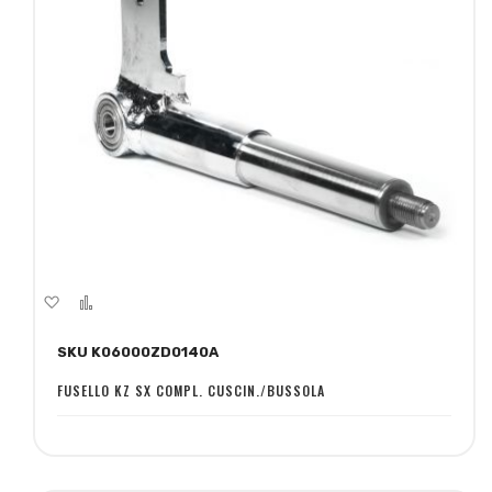
Aggiungi
Aggiungi
alla
al
SKU K06000ZD0140A
lista
confronto
desideri
FUSELLO KZ SX COMPL. CUSCIN./BUSSOLA