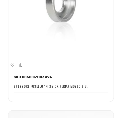
Aggiungi
Aggiungi
alla
al
SKU K0600IZD0349A
lista
confronto
desideri
SPESSORE FUSELLO 14-25 OK FERMA MOZZO Z.B.