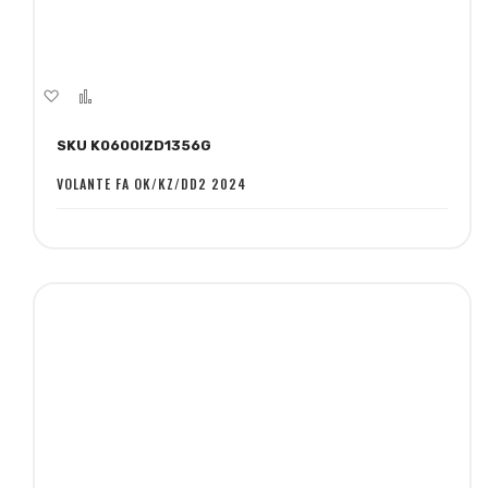
Aggiungi
Aggiungi
alla
al
SKU K0600IZD1356G
lista
confronto
desideri
VOLANTE FA OK/KZ/DD2 2024