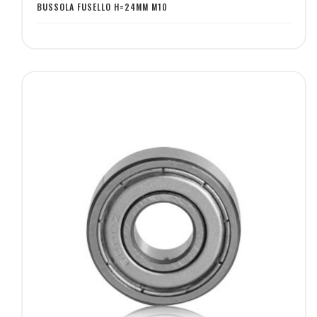
desideri
BUSSOLA FUSELLO H=24MM M10