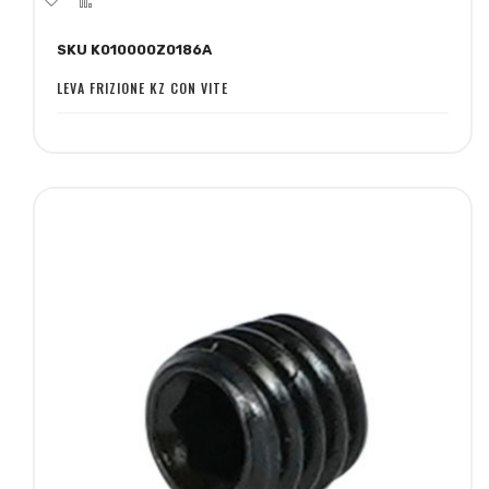
alla
al
SKU K010000Z0186A
lista
confronto
desideri
LEVA FRIZIONE KZ CON VITE