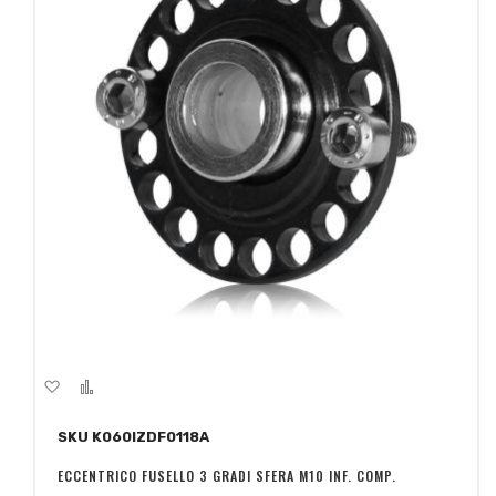
Aggiungi
Aggiungi
alla
al
SKU K060IZDF0118A
lista
confronto
desideri
ECCENTRICO FUSELLO 3 GRADI SFERA M10 INF. COMP.