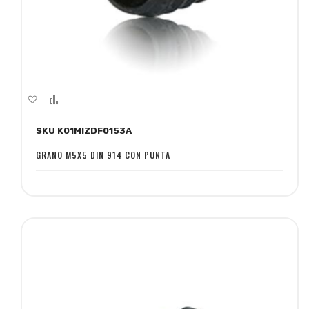
Aggiungi
Aggiungi
alla
al
SKU K01MIZDF0153A
lista
confronto
desideri
GRANO M5X5 DIN 914 CON PUNTA