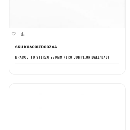
Aggiungi
Aggiungi
alla
al
SKU K0600IZD0036A
lista
confronto
desideri
BRACCETTO STERZO 270MM NERO COMPL.UNIBALL/DADI