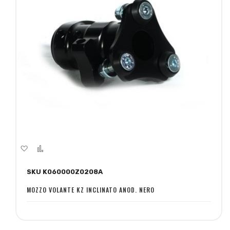
Aggiungi
Aggiungi
alla
al
SKU K060000Z0208A
lista
confronto
desideri
MOZZO VOLANTE KZ INCLINATO ANOD. NERO