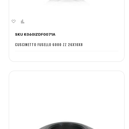
Aggiungi
Aggiungi
alla
al
SKU K060IZDF0071A
lista
confronto
desideri
CUSCINETTO FUSELLO 6000 ZZ 26X10X8