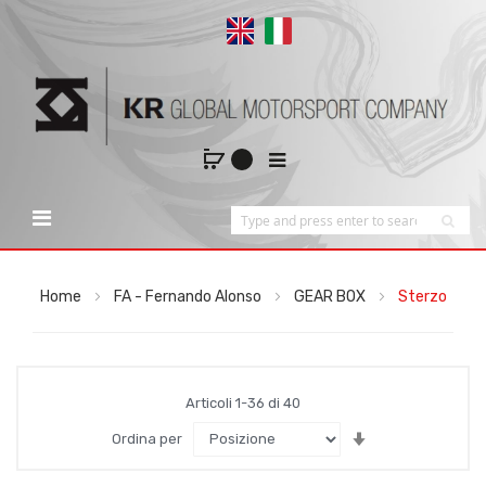
Home
FA - Fernando Alonso
GEAR BOX
Sterzo
Articoli
1
-
36
di
40
Imposta
Ordina per
la