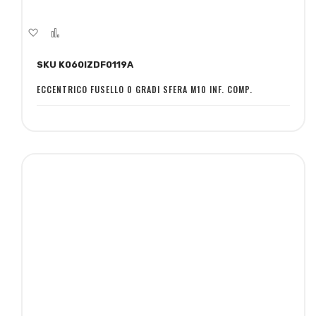
Aggiungi
Aggiungi
alla
al
SKU K060IZDF0119A
lista
confronto
desideri
ECCENTRICO FUSELLO 0 GRADI SFERA M10 INF. COMP.