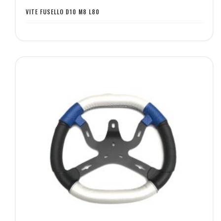
desideri
VITE FUSELLO D10 M8 L80