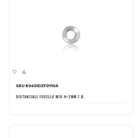
Aggiungi
Aggiungi
alla
al
SKU K060IDZF0110A
lista
confronto
desideri
DISTANZIALE FUSELLO M10 H=2MM Z.B.