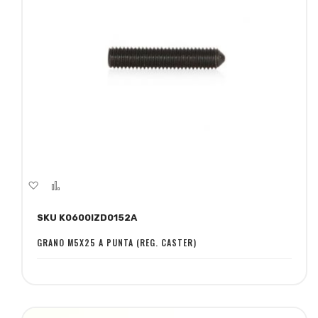
Aggiungi
Aggiungi
alla
al
SKU K0600IZD0152A
lista
confronto
desideri
GRANO M5X25 A PUNTA (REG. CASTER)