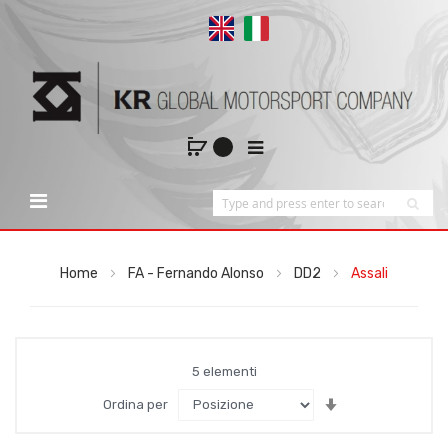
Home
FA - Fernando Alonso
DD2
Assali
5
elementi
Imposta
Ordina per
la