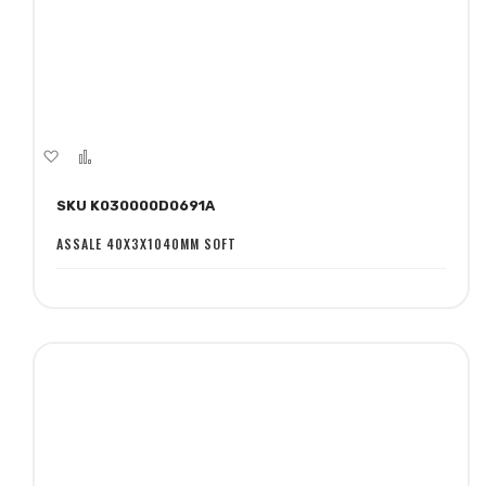
Aggiungi
Aggiungi
alla
al
SKU K030000D0691A
lista
confronto
desideri
ASSALE 40X3X1040MM SOFT