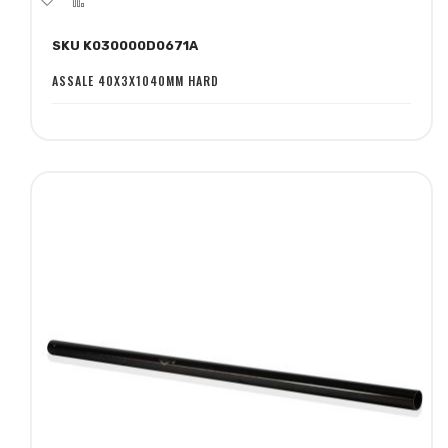
alla
al
SKU K030000D0671A
lista
confronto
desideri
ASSALE 40X3X1040MM HARD