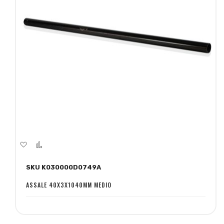
Aggiungi
Aggiungi
alla
al
SKU K030000D0749A
lista
confronto
desideri
ASSALE 40X3X1040MM MEDIO