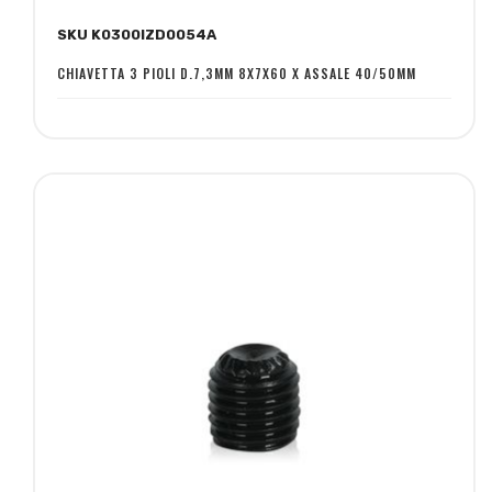
alla
al
SKU K0300IZD0054A
lista
confronto
desideri
CHIAVETTA 3 PIOLI D.7,3MM 8X7X60 X ASSALE 40/50MM