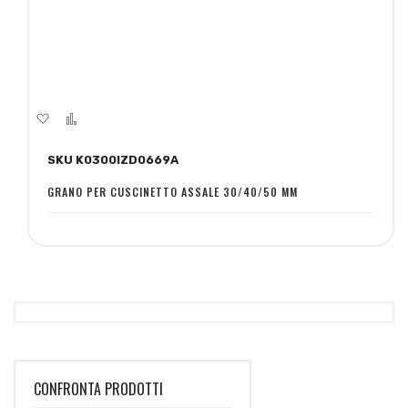
Aggiungi
Aggiungi
alla
al
SKU K0300IZD0669A
lista
confronto
desideri
GRANO PER CUSCINETTO ASSALE 30/40/50 MM
CONFRONTA PRODOTTI