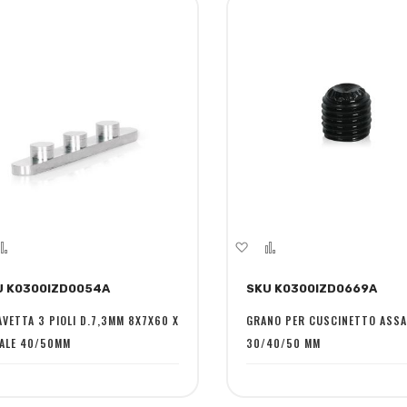
giungi
Aggiungi
Aggiungi
Aggiungi
la
al
alla
al
U K0300IZD0054A
SKU K0300IZD0669A
ta
confronto
lista
confronto
sideri
desideri
AVETTA 3 PIOLI D.7,3MM 8X7X60 X
GRANO PER CUSCINETTO ASSA
ALE 40/50MM
30/40/50 MM