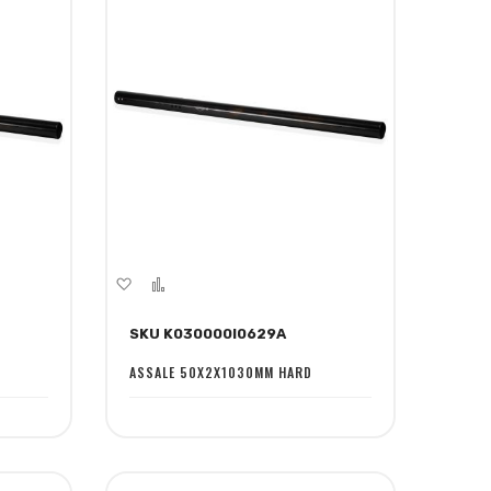
Aggiungi
Aggiungi
alla
al
SKU K030000I0629A
lista
confronto
desideri
ASSALE 50X2X1030MM HARD