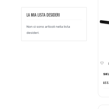
LA MIA LISTA DESIDERI
Non ci sono articoli nella lista
desideri.
Ag
al
SK
lis
de
ASS