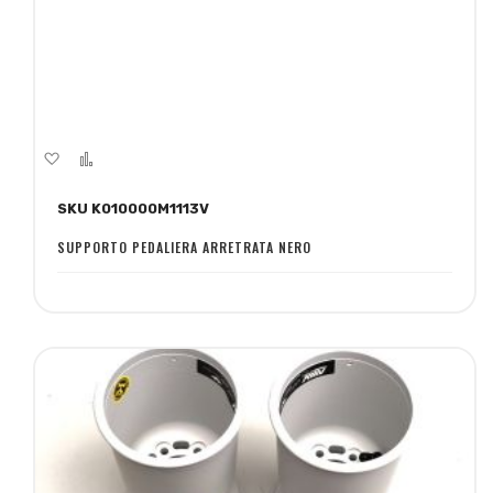
Aggiungi
Aggiungi
alla
al
SKU K010000M1113V
lista
confronto
desideri
SUPPORTO PEDALIERA ARRETRATA NERO