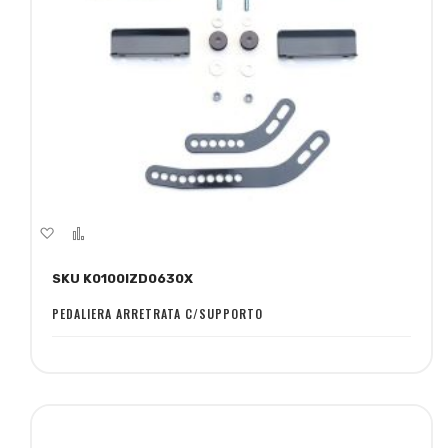
Aggiungi
Aggiungi
alla
al
SKU K0100IZD0630X
lista
confronto
desideri
PEDALIERA ARRETRATA C/SUPPORTO