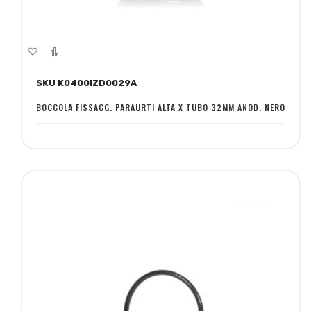
Aggiungi
Aggiungi
alla
al
SKU K0400IZD0029A
lista
confronto
desideri
BOCCOLA FISSAGG. PARAURTI ALTA X TUBO 32MM ANOD. NERO