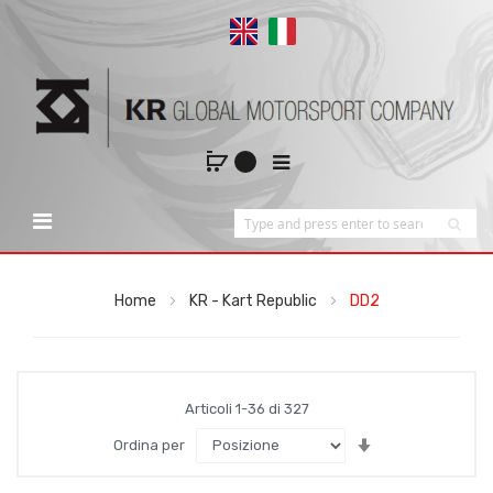
Home
KR - Kart Republic
DD2
Articoli
1
-
36
di
327
Imposta
Ordina per
la