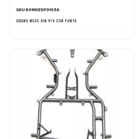
alla
al
SKU K01MIZDF0153A
lista
confronto
desideri
GRANO M5X5 DIN 914 CON PUNTA