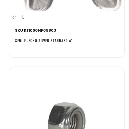
Aggiungi
Aggiungi
alla
al
SKU K11000MF0580J
lista
confronto
desideri
SEDILE JECKO SILVER STANDARD A1