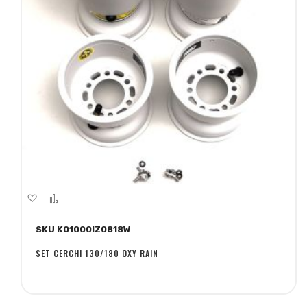
Aggiungi
Aggiungi
alla
al
SKU K01000IZ0818W
lista
confronto
desideri
SET CERCHI 130/180 OXY RAIN