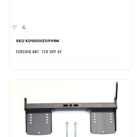
Aggiungi
Aggiungi
alla
al
SKU K01000IZ0998W
lista
confronto
desideri
CERCHIO ANT. 130 OXY 6F