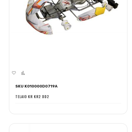
Aggiungi
Aggiungi
alla
al
SKU K010000D0719A
lista
confronto
desideri
TELAIO KR KR2 DD2