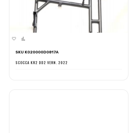
Aggiungi
Aggiungi
alla
al
SKU K020000D0817A
lista
confronto
desideri
SCOCCA KR2 DD2 VERN. 2022