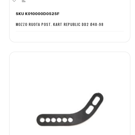
alla
al
SKU K010000D0525F
lista
confronto
desideri
MOZZO RUOTA POST. KART REPUBLIC DD2 Ø40-98