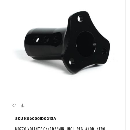
Aggiungi
Aggiungi
alla
al
SKU K06000ID0213A
lista
confronto
desideri
MOZZO VOLANTE OK/DD2/MINI INCL. REG. ANOD. NERO