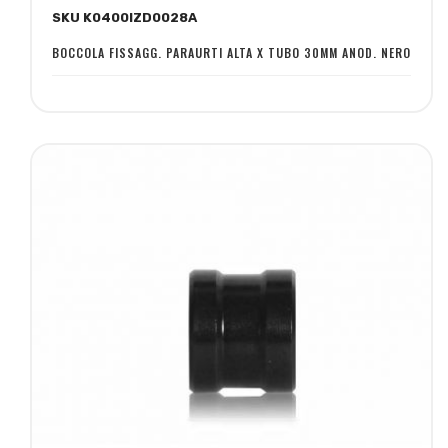
SKU K0400IZD0028A
lista
confronto
desideri
BOCCOLA FISSAGG. PARAURTI ALTA X TUBO 30MM ANOD. NERO