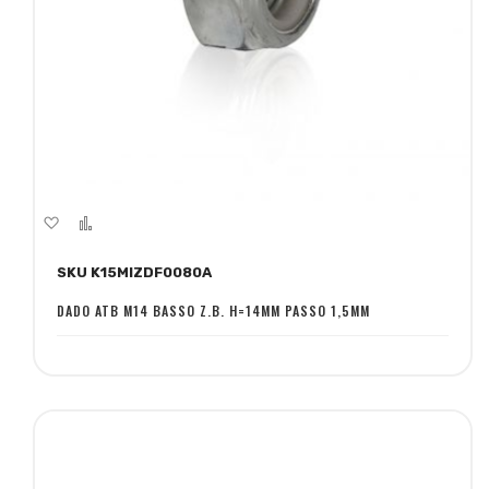
Aggiungi
Aggiungi
alla
al
SKU K15MIZDF0080A
lista
confronto
desideri
DADO ATB M14 BASSO Z.B. H=14MM PASSO 1,5MM