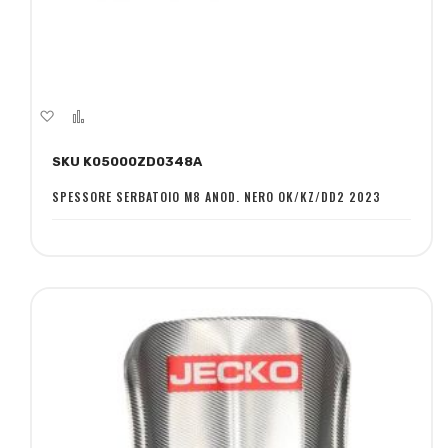
Aggiungi
Aggiungi
alla
al
SKU K05000ZD0348A
lista
confronto
desideri
SPESSORE SERBATOIO M8 ANOD. NERO OK/KZ/DD2 2023