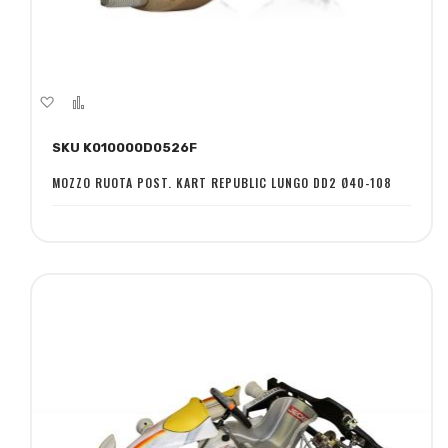
Aggiungi
Aggiungi
alla
al
SKU K010000D0526F
lista
confronto
desideri
MOZZO RUOTA POST. KART REPUBLIC LUNGO DD2 Ø40-108