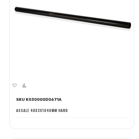
Aggiungi
Aggiungi
alla
al
SKU K030000D0671A
lista
confronto
desideri
ASSALE 40X3X1040MM HARD