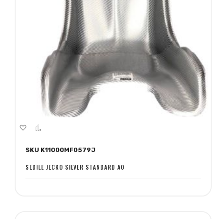
Aggiungi
Aggiungi
alla
al
SKU K11000MF0579J
lista
confronto
desideri
SEDILE JECKO SILVER STANDARD A0