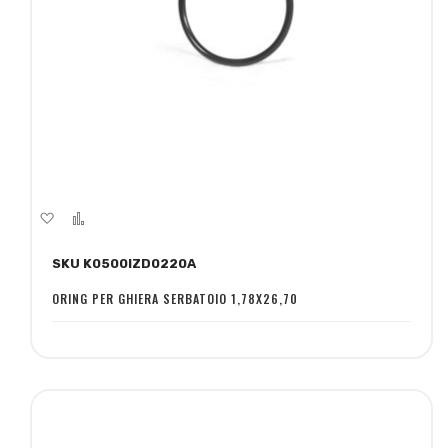
Aggiungi
Aggiungi
alla
al
SKU K0500IZD0220A
lista
confronto
desideri
ORING PER GHIERA SERBATOIO 1,78X26,70