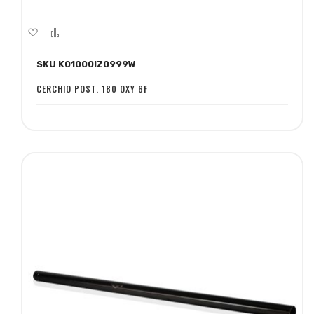
Aggiungi
Aggiungi
alla
al
SKU K01000IZ0999W
lista
confronto
desideri
CERCHIO POST. 180 OXY 6F