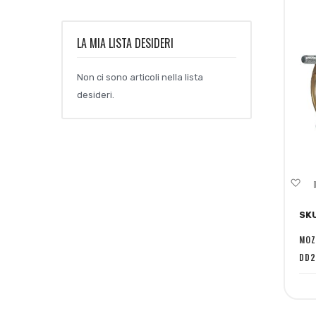
LA MIA LISTA DESIDERI
Non ci sono articoli nella lista
desideri.
Ag
al
SK
lis
de
MOZ
DD2