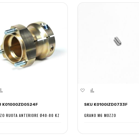
giungi
Aggiungi
Aggiungi
Aggiungi
la
al
alla
al
U K01000ZD0524F
SKU K0100IZD0733F
ta
confronto
lista
confronto
sideri
desideri
ZO RUOTA ANTERIORE Ø40-80 KZ
GRANO M6 MOZZO