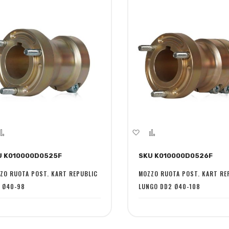
giungi
Aggiungi
Aggiungi
Aggiungi
la
al
alla
al
U K010000D0525F
SKU K010000D0526F
ta
confronto
lista
confronto
sideri
desideri
ZO RUOTA POST. KART REPUBLIC
MOZZO RUOTA POST. KART RE
 Ø40-98
LUNGO DD2 Ø40-108