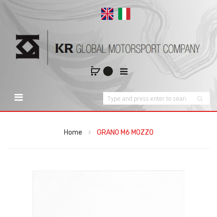
Home
GRANO M6 MOZZO
Vai
alla
fine
della