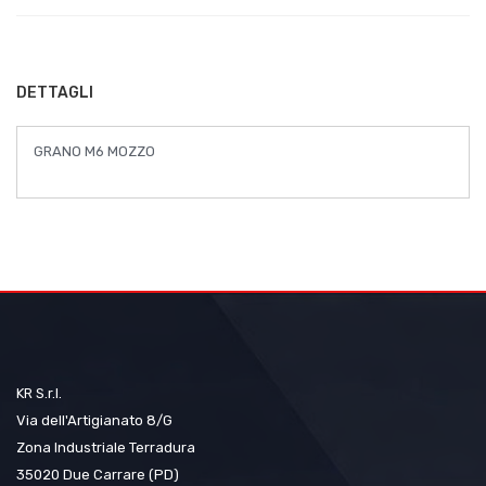
di
immagini
DETTAGLI
GRANO M6 MOZZO
KR S.r.l.
Via dell'Artigianato 8/G
Zona Industriale Terradura
35020 Due Carrare (PD)