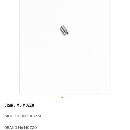
galleria
di
immagini
GRANO M6 MOZZO
Vai
all'inizio
SKU
K0100IZD0733F
della
galleria
GRANO M6 MOZZO