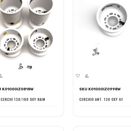
giungi
Aggiungi
Aggiungi
Aggiungi
la
al
alla
al
U K01000IZ0818W
SKU K01000IZ0998W
ta
confronto
lista
confronto
sideri
desideri
 CERCHI 130/180 OXY RAIN
CERCHIO ANT. 130 OXY 6F