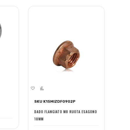
Aggiungi
Aggiungi
alla
al
SKU K15MIZDF0902P
lista
confronto
desideri
DADO FLANGIATO M8 RUOTA ESAGONO
10MM