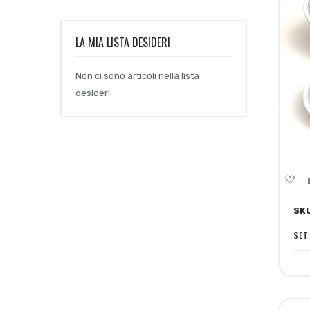
LA MIA LISTA DESIDERI
Non ci sono articoli nella lista
desideri.
Ag
al
SK
lis
de
SET