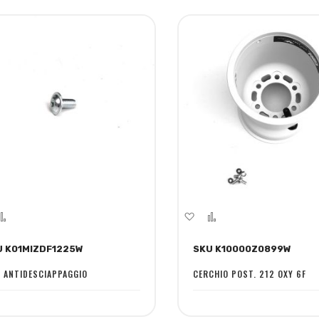
giungi
Aggiungi
Aggiungi
Aggiungi
la
al
alla
al
U K01MIZDF1225W
SKU K10000Z0899W
ta
confronto
lista
confronto
sideri
desideri
E ANTIDESCIAPPAGGIO
CERCHIO POST. 212 OXY 6F