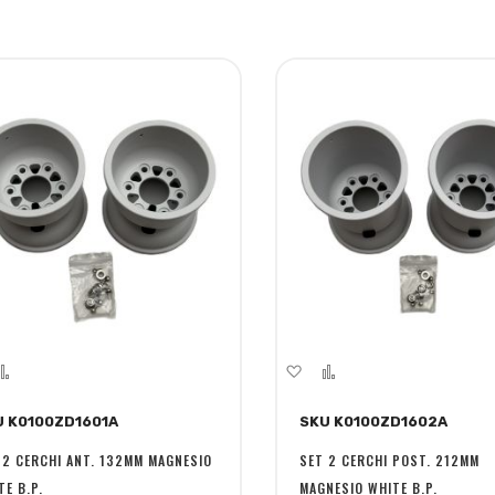
giungi
Aggiungi
Aggiungi
Aggiungi
la
al
alla
al
U K0100ZD1601A
SKU K0100ZD1602A
ta
confronto
lista
confronto
sideri
desideri
 2 CERCHI ANT. 132MM MAGNESIO
SET 2 CERCHI POST. 212MM
TE B.P.
MAGNESIO WHITE B.P.