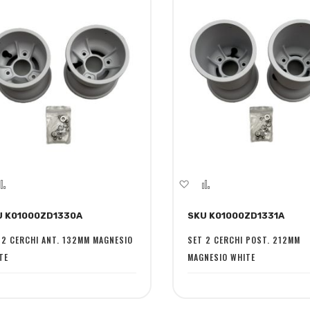
giungi
Aggiungi
Aggiungi
Aggiungi
la
al
alla
al
U K01000ZD1330A
SKU K01000ZD1331A
ta
confronto
lista
confronto
sideri
desideri
 2 CERCHI ANT. 132MM MAGNESIO
SET 2 CERCHI POST. 212MM
TE
MAGNESIO WHITE