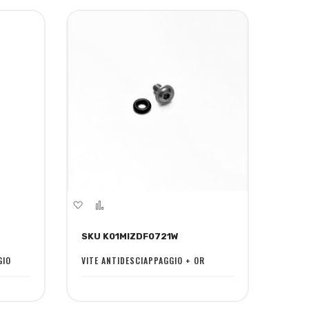
Aggiungi
Aggiungi
alla
al
SKU K01MIZDF0721W
lista
confronto
desideri
GIO
VITE ANTIDESCIAPPAGGIO + OR