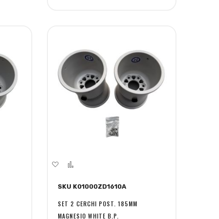
Aggiungi
Aggiungi
alla
al
SKU K01000ZD1610A
lista
confronto
desideri
SET 2 CERCHI POST. 185MM
MAGNESIO WHITE B.P.