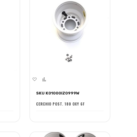
Aggiungi
Aggiungi
alla
al
SKU K01000IZ0999W
lista
confronto
desideri
CERCHIO POST. 180 OXY 6F