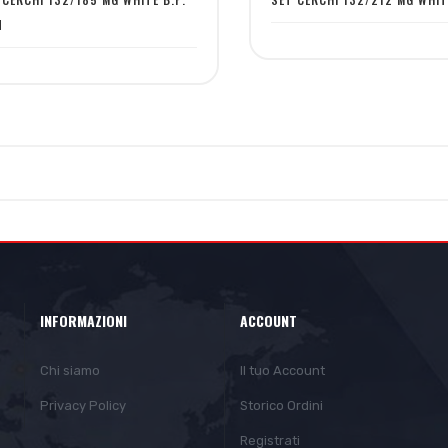
N
INFORMAZIONI
ACCOUNT
Chi siamo
Il tuo Account
Privacy Policy
Storico Ordini
Registrati