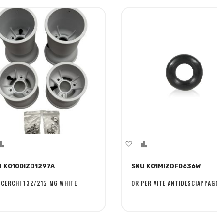
giungi
Aggiungi
Aggiungi
Aggiungi
la
al
alla
al
U K0100IZD1297A
SKU K01MIZDF0636W
ta
confronto
lista
confronto
sideri
desideri
 CERCHI 132/212 MG WHITE
OR PER VITE ANTIDESCIAPPAG