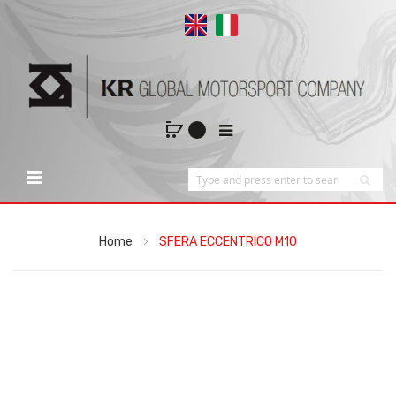
Home
SFERA ECCENTRICO M10
Vai
alla
fine
della