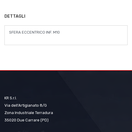
immagini
DETTAGLI
SFERA ECCENTRICO INF. M10
KR S.r.l.
Via dell'Artigianato 8/G
Zona Industriale Terradura
35020 Due Carrare (PD)