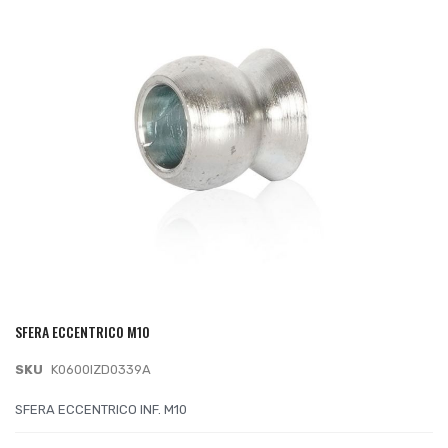
galleria
di
immagini
SFERA ECCENTRICO M10
Vai
all'inizio
SKU
K0600IZD0339A
della
galleria
SFERA ECCENTRICO INF. M10
di