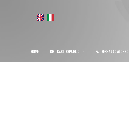
HOME
KR - KART REPUBLIC
FA - FERNANDO ALONSO
Vai
alla
fine
della
galleria