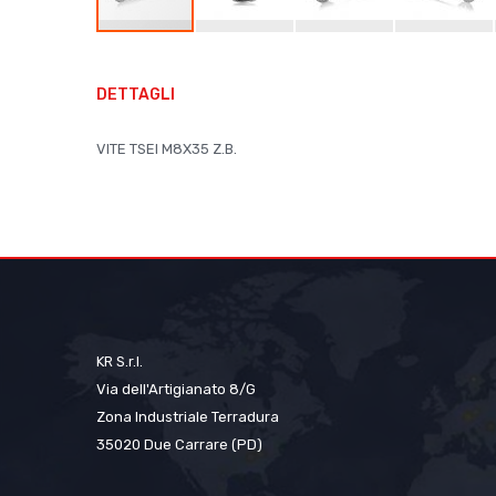
Vai
all'inizio
DETTAGLI
della
galleria
VITE TSEI M8X35 Z.B.
di
immagini
KR S.r.l.
Via dell'Artigianato 8/G
Zona Industriale Terradura
35020 Due Carrare (PD)