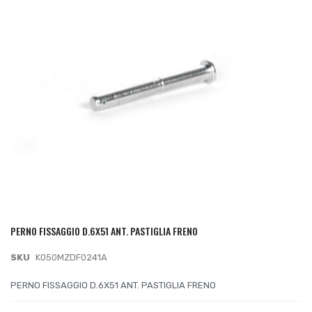
galleria
di
immagini
PERNO FISSAGGIO D.6X51 ANT. PASTIGLIA FRENO
Vai
all'inizio
SKU
K050MZDF0241A
della
galleria
PERNO FISSAGGIO D.6X51 ANT. PASTIGLIA FRENO
di