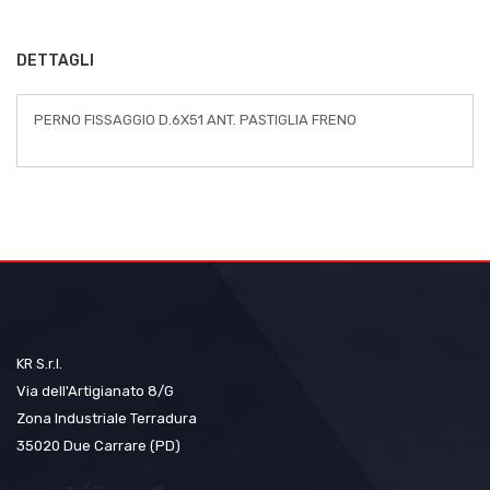
immagini
DETTAGLI
PERNO FISSAGGIO D.6X51 ANT. PASTIGLIA FRENO
KR S.r.l.
Via dell'Artigianato 8/G
Zona Industriale Terradura
35020 Due Carrare (PD)