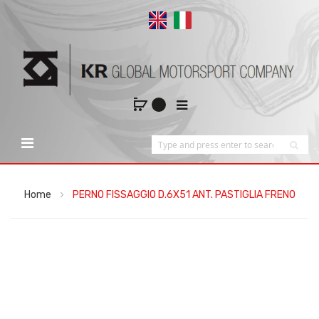
Home
PERNO FISSAGGIO D.6X51 ANT. PASTIGLIA FRENO
Vai
alla
fine
della