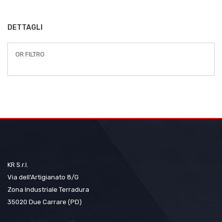
immagini
DETTAGLI
OR FILTRO
KR S.r.l.
Via dell'Artigianato 8/G
Zona Industriale Terradura
35020 Due Carrare (PD)